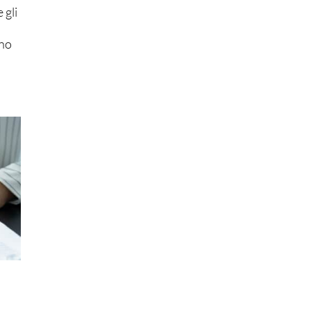
 gli
nno