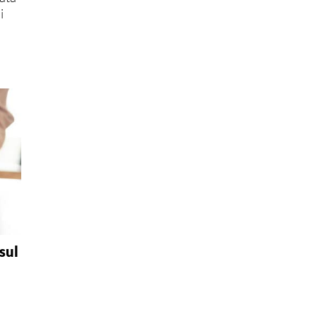
i
sul