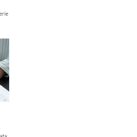
erie
ata