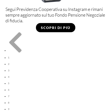
Segui Previdenza Cooperativa su Instagram e rimani
sempre aggiornato sul tuo Fondo Pensione Negoziale
di fiducia.
SCOPRI DI PIÙ

1
2
3
4
5
6
7
8
9