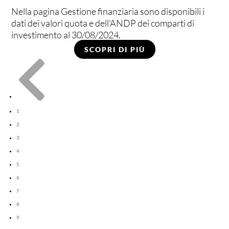
Nella pagina Gestione finanziaria sono disponibili i
dati dei valori quota e dell'ANDP dei comparti di
investimento al 30/08/2024.
SCOPRI DI PIÙ

1
2
3
4
5
6
7
8
9