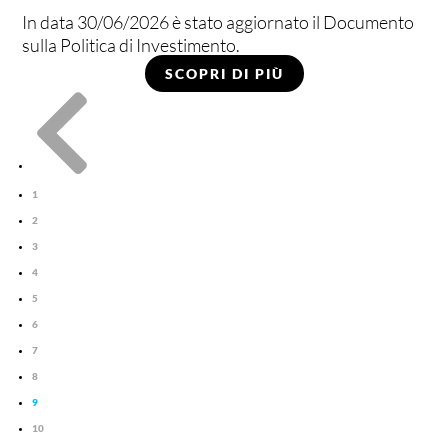
In data 30/06/2026 è stato aggiornato il Documento
sulla Politica di Investimento.
SCOPRI DI PIÙ

1
2
3
4
5
6
7
8
9
10