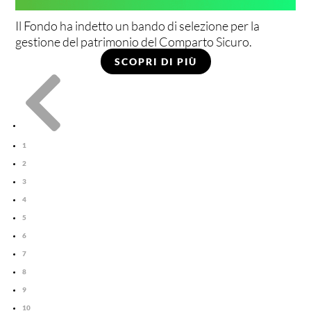
Il Fondo ha indetto un bando di selezione per la
gestione del patrimonio del Comparto Sicuro.
SCOPRI DI PIÙ

1
2
3
4
5
6
7
8
9
10