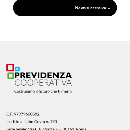
News successiva
→
C.F. 97979660582
Iscritto all’albo Covip n. 170
Sede legale: Via C.B. Piazza, 8 – 00161, Roma