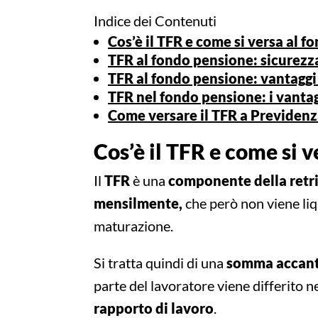
Indice dei Contenuti
Cos’è il TFR e come si versa al 
TFR al fondo pensione: sicurezza
TFR al fondo pensione: vantaggi f
TFR nel fondo pensione: i vantag
Come versare il TFR a Previden
Cos’è il TFR e come si 
Il
TFR
è una
componente della retr
mensilmente,
che però non viene liq
maturazione.
Si tratta quindi di una
somma accant
parte del lavoratore viene differito n
rapporto di lavoro
.