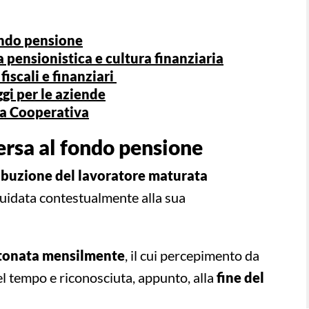
fondo pensione
 pensionistica e cultura finanziaria
iscali e finanziari
gi per le aziende
za Cooperativa
versa al fondo pensione
ibuzione del lavoratore maturata
uidata contestualmente alla sua
onata mensilmente
, il cui percepimento da
el tempo e riconosciuta, appunto, alla
fine del