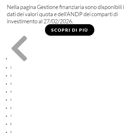
Nella pagina Gestione finanziaria sono disponibili i
dati dei valori quota e dell'ANDP dei comparti di
investimento al 27/02/2026.
SCOPRI DI PIÙ

1
2
3
4
5
6
7
8
9