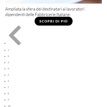
Ampliata la sfera dei destinatari ai lavoratori
dipendenti delle Fabbricerie Italiane.
SCOPRI DI PIÙ

1
2
3
4
5
6
7
8
9
10