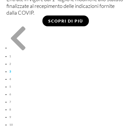
finalizzate al recepimento delle indicazioni fornite
dalla COVIP.
SCOPRI DI PIÙ

1
2
3
4
5
6
7
8
9
10