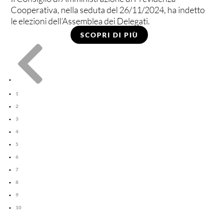
Cooperativa, nella seduta del 26/11/2024, ha indetto
le elezioni dell’Assemblea dei Delegati.
SCOPRI DI PIÙ

1
2
3
4
5
6
7
8
9
10