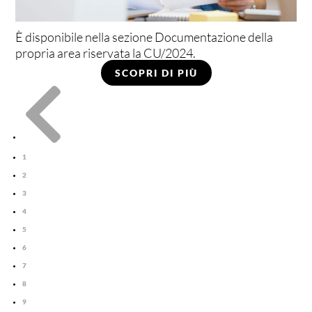
È disponibile nella sezione Documentazione della
propria area riservata la CU/2024.
SCOPRI DI PIÙ

1
2
3
4
5
6
7
8
9