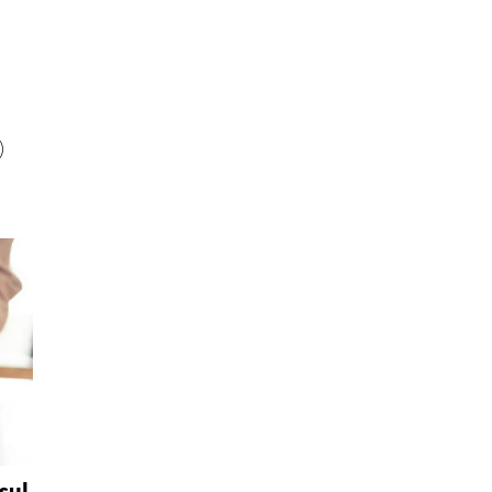
i
)
sul