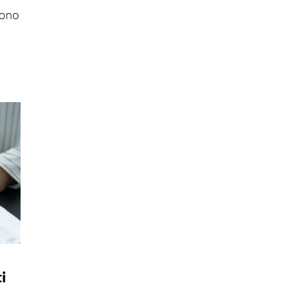
sono
i