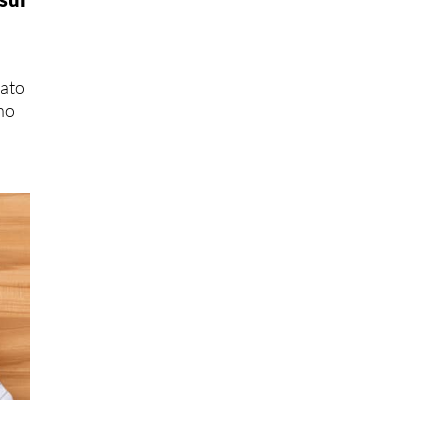
nato
no