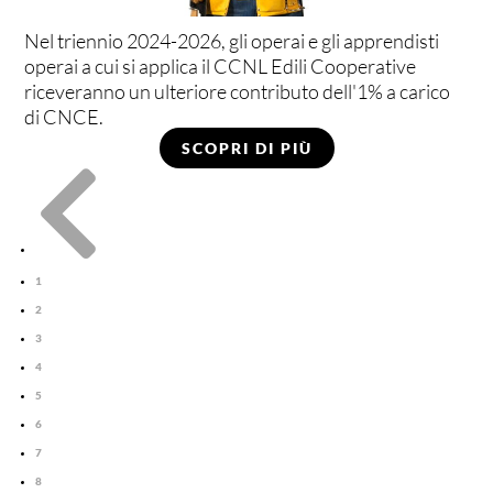
Nel triennio 2024-2026, gli operai e gli apprendisti
operai a cui si applica il CCNL Edili Cooperative
riceveranno un ulteriore contributo dell'1% a carico
di CNCE.
SCOPRI DI PIÙ

1
2
3
4
5
6
7
8