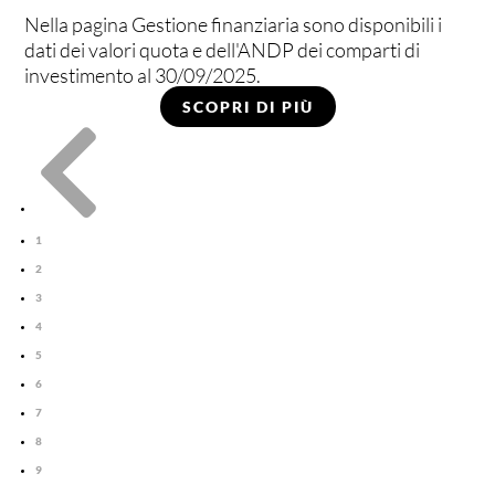
Nella pagina Gestione finanziaria sono disponibili i
dati dei valori quota e dell'ANDP dei comparti di
investimento al 30/09/2025.
SCOPRI DI PIÙ

1
2
3
4
5
6
7
8
9