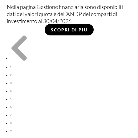
Nella pagina Gestione finanziaria sono disponibili i
dati dei valori quota e dell'ANDP dei comparti di
investimento al 30/04/2026.
SCOPRI DI PIÙ

1
2
3
4
5
6
7
8
9