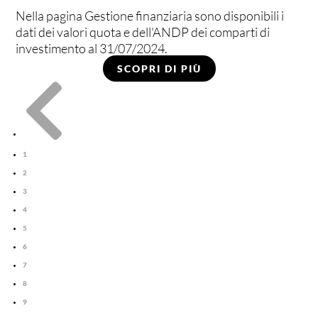
Nella pagina Gestione finanziaria sono disponibili i
dati dei valori quota e dell'ANDP dei comparti di
investimento al 31/07/2024.
SCOPRI DI PIÙ

1
2
3
4
5
6
7
8
9