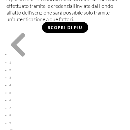
effettuato tramite le credenziali inviate dal Fondo
all’atto dell’iscrizione sarà possibile solo tramite
un’autenticazione a due fattori.
SCOPRI DI PIÙ

1
2
3
4
5
6
7
8
9