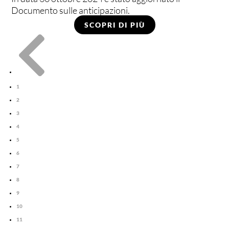
Documento sulle anticipazioni.
SCOPRI DI PIÙ

1
2
3
4
5
6
7
8
9
10
11