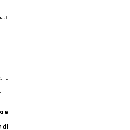
a di
.
ione
.
o e
a di