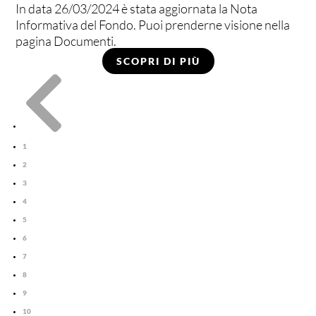
In data 26/03/2024 è stata aggiornata la Nota
Informativa del Fondo. Puoi prenderne visione nella
pagina Documenti.
SCOPRI DI PIÙ

1
2
3
4
5
6
7
8
9
10